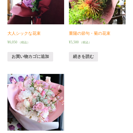
大人シックな花束
重陽の節句・菊の花束
¥
6,050
¥
5,500
（税込）
（税込）
お買い物カゴに追加
続きを読む